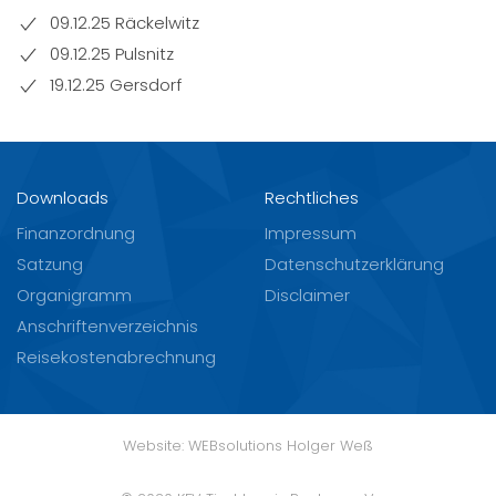
09.12.25 Räckelwitz
09.12.25 Pulsnitz
19.12.25 Gersdorf
Downloads
Rechtliches
Finanzordnung
Impressum
Satzung
Datenschutzerklärung
Organigramm
Disclaimer
Anschriftenverzeichnis
Reisekostenabrechnung
Website:
WEBsolutions Holger Weß