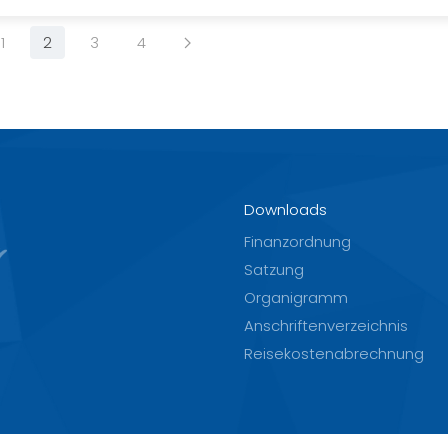
1
2
3
4
Downloads
Finanzordnung
Satzung
Organigramm
Anschriftenverzeichnis
Reisekostenabrechnung