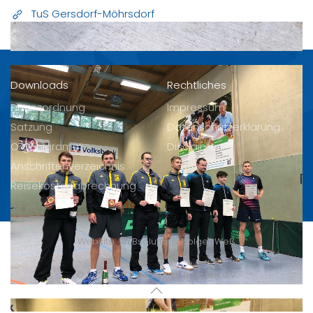
TuS Gersdorf-Möhrsdorf
Downloads
Rechtliches
Finanzordnung
Impressum
Satzung
Datenschutzerklärung
Organigramm
Disclaimer
Anschriftenverzeichnis
Reisekostenabrechnung
Website:
WEBsolutions Holger Weß
© 2020 KFV Tischtennis Bautzen e.V.